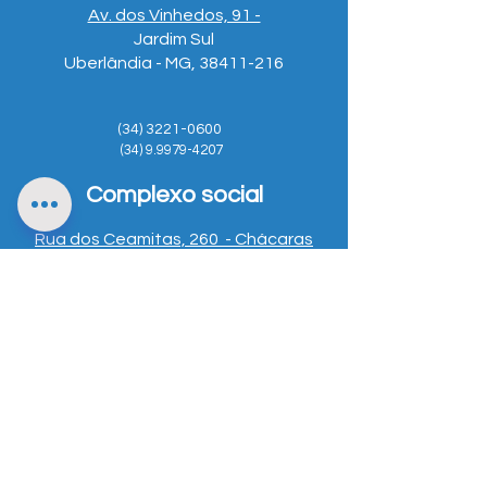
Av. dos Vinhedos, 91 -
Jardim Sul
Uberlândia - MG, 38411-216
(34) 3221-0600
(34) 9.9979-4207
Complexo social
Rua dos Ceamitas, 260 - Chácaras
Panorama
Uberlândia - MG, 38412-602
Unidade Araguari
Avenida MInas Gerais, 1889 -
Centro
Araguari - MG, 38.444-128
MAPA DO SITE