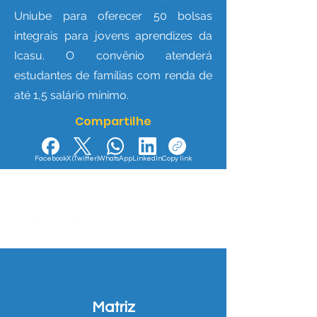
Uniube para oferecer 50 bolsas
integrais para jovens aprendizes da
Icasu. O convênio atenderá
estudantes de famílias com renda de
até 1,5 salário mínimo.
Compartilhe
Facebook
X (Twitter)
WhatsApp
LinkedIn
Copy link
Nos Acompanhe nas Redes Sociais e Fique por dentro
das Novidades!
Matriz