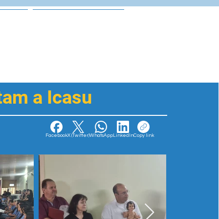
as
Portal Escolar
tam a Icasu
Facebook
X (Twitter)
WhatsApp
LinkedIn
Copy link