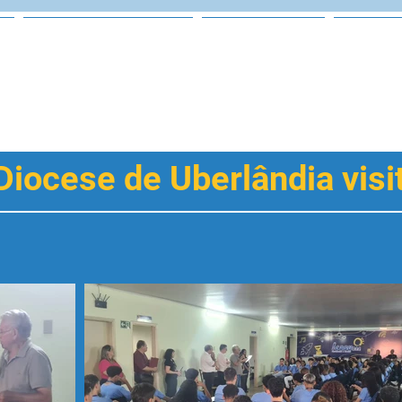
Projeto Social
Equipe
Vag
iocese de Uberlândia visi