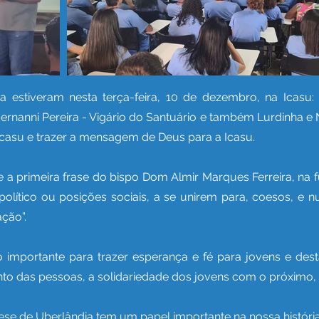
a estiveram nesta terça-feira, 10 de dezembro, na Icasu
ernanni Pereira - Vigário do Santuário e também Lurdinha e
casu e trazer a mensagem de Deus para a Icasu.
e a primeira frase do bispo Dom Almir Marques Ferreira, na 
o político ou posições sociais, a se unirem para, coesos,
ação”.
o importante para trazer esperança e fé para jovens e dest
nto das pessoas, a solidariedade dos jovens com o próxim
cese de Uberlândia tem um papel importante na nossa históri