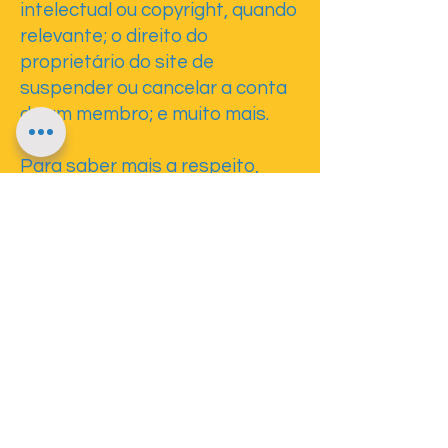
intelectual ou copyright, quando
relevante; o direito do
proprietário do site de
suspender ou cancelar a conta
de um membro; e muito mais.
Para saber mais a respeito,
confira o nosso
artigo
.
Nos Acompanhe nas Redes Sociais e Fique por dentro
das Novidades!
Matriz