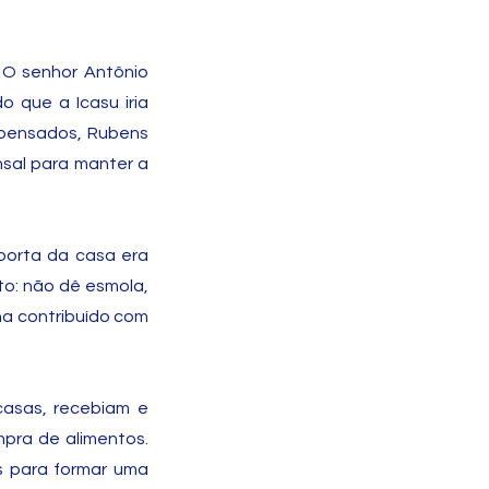
 O senhor Antônio
 que a Icasu iria
mpensados, Rubens
sal para manter a
porta da casa era
to: não dê esmola,
nha contribuído com
casas, recebiam e
mpra de alimentos.
s para formar uma