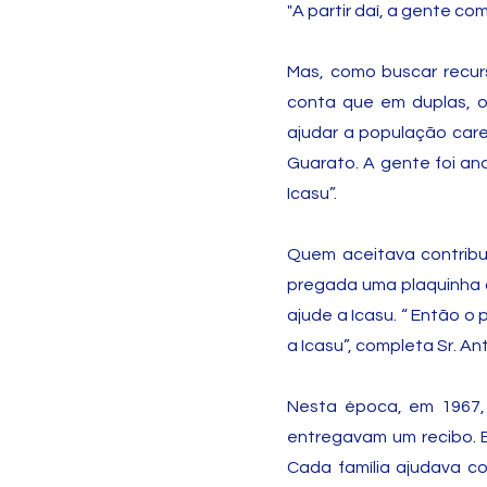
"A partir daí, a gente c
Mas, como buscar recur
conta que em duplas, os
ajudar a população car
Guarato. A gente foi an
Icasu”.
Quem aceitava contribu
pregada uma plaquinha c
ajude a Icasu. “ Então o
a Icasu”, completa Sr. An
Nesta época, em 1967,
entregavam um recibo. E
Cada família ajudava 