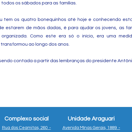
a todos os sábados para as famílias.
su tem os quatro bonequinhos até hoje e conhecendo esta 
e estarem de mãos dadas, é para ajudar os jovens, as fam
organizada. Como este era só o início, era uma medida
 transformou ao longo dos anos.
á sendo contada a partir das lembranças do presidente Antôn
Complexo social
Unidade Araguari
Rua dos Ceamitas, 260 -
Avenida MInas Gerais, 1889 -