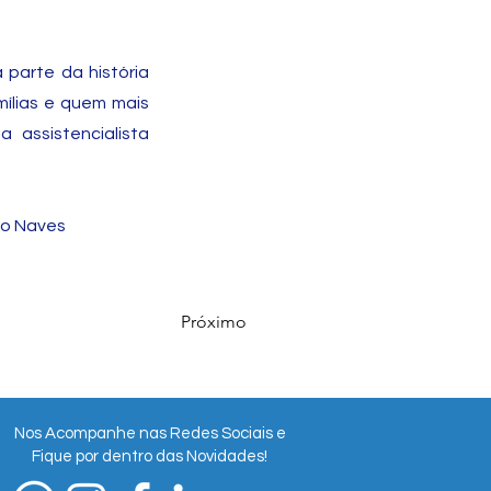
parte da história
ílias e quem mais
 assistencialista
io Naves
Próximo
Nos Acompanhe nas Redes Sociais e
Fique por dentro das Novidades!