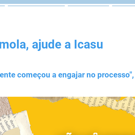
Projeto Social
Equipe
Vag
mola, ajude a Icasu
a gente começou a engajar no processo",