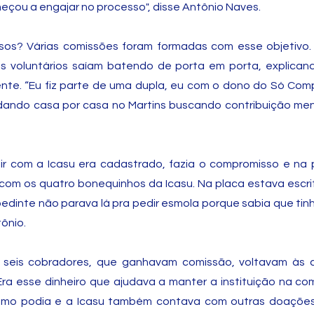
omeçou a engajar no processo", disse Antônio Naves.
sos? Várias comissões foram formadas com esse objetivo.
 voluntários saíam batendo de porta em porta, explicando
ente. “Eu fiz parte de uma dupla, eu com o dono do Só Co
dando casa por casa no Martins buscando contribuição men
ir com a Icasu era cadastrado, fazia o compromisso e na 
om os quatro bonequinhos da Icasu. Na placa estava escri
 pedinte não parava lá pra pedir esmola porque sabia que ti
tônio.
 seis cobradores, que ganhavam comissão, voltavam às 
ra esse dinheiro que ajudava a manter a instituição na co
como podia e a Icasu também contava com outras doaçõe