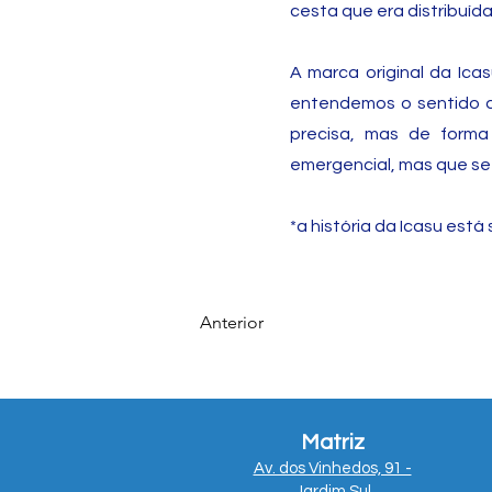
cesta que era distribuíd
A marca original da Ica
entendemos o sentido d
precisa, mas de forma 
emergencial, mas que se
*a história da Icasu est
Anterior
Matriz
Av. dos Vinhedos, 91 -
Jardim Sul