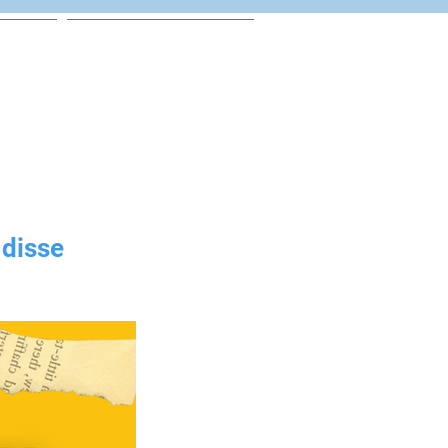
as
Portal Escolar
 disse