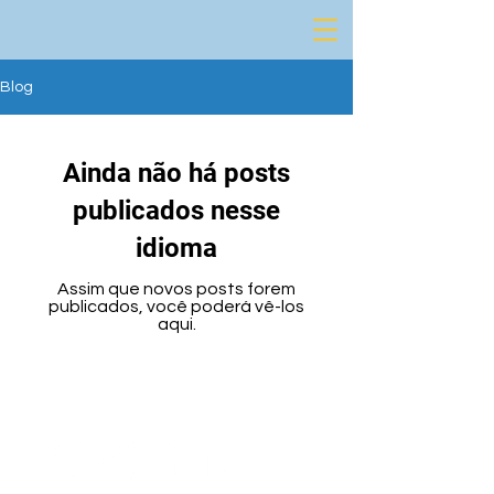
Blog
Ainda não há posts
publicados nesse
idioma
Assim que novos posts forem
publicados, você poderá vê-los
aqui.
Nos Acompanhe nas Redes Sociais e Fique por dentro
das Novidades!